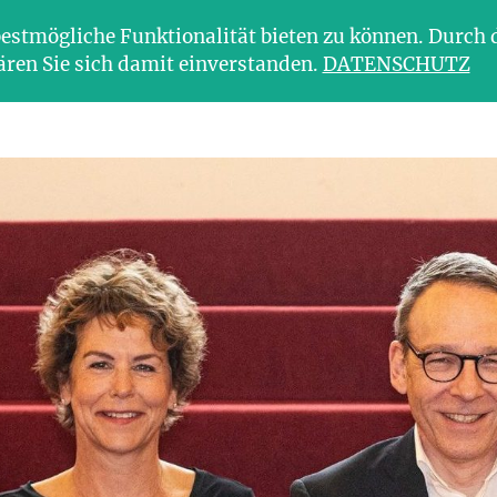
estmögliche Funktionalität bieten zu können. Durch 
ären Sie sich damit einverstanden.
DATENSCHUTZ
Über uns
Aktuelles
Young Friends of